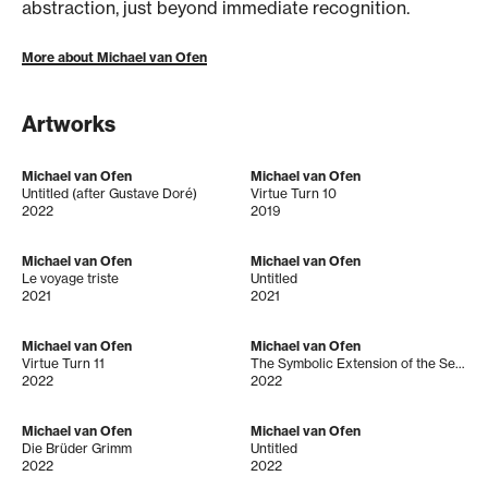
abstraction, just beyond immediate recognition.
More about Michael van Ofen
Artworks
Michael van Ofen
Michael van Ofen
Untitled (after Gustave Doré)
Virtue Turn 10
2022
2019
Michael van Ofen
Michael van Ofen
Le voyage triste
Untitled
2021
2021
Michael van Ofen
Michael van Ofen
Virtue Turn 11
The Symbolic Extension of the Self from the Prospect of the Early Contemporaries. Coloured Textile Application in: Anton von Werner, “Die Proklamierung des Deutschen Kaiserreiches (18. Januar 1871)“, 167 x 202 cm, 1885
2022
2022
Michael van Ofen
Michael van Ofen
Die Brüder Grimm
Untitled
2022
2022