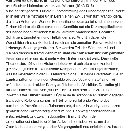
Van Ofen tut das nicht. Er hat sich etwa jahrelang mit der Figur des
preußischen Hofmalers Anton von Werner (1843-1915)
auseinandergesetzt. Für die Kunstsammlung des Bundestages realisierte
er in der Wilhelmstraße 64 in Berlin einen Zyklus von fünf Wandbildern,
die nach Anton-von-Werner-Kompositionen gearbeitet sind. In poppigen
Farben führt er die überbordenden Gemälde auf die Dekorapplikationen
der handelnden Personen zurück, auf ihre Manschetten, Bordüren,
Schärpen, Epauletten, und Hutbänder also. Wichtig dabei: die
Wandbilder sind so skaliert, dass einem die gemalten Rangabzeichen in
Lebensgröße entgegentreten. Sie werden Teil der Wirklichkeit und
bleiben dennoch fremd, denn man sieht die Menschen und den gemalten
Raum um sie herum nicht mehr – der Hintergrund ist weiß. Das große
Theater des höfischen Historienbildes wird betretbar und verliert
gleichzeitig seine illusionistische Komponente. Was ist Eigenkreation,
was ist Referenz? In der Düsseldorfer Schau ist beides vertreten. Die an
Landschaften erinnernden Gemälde wie „Le Voyage triste“ sind frei
erfunden, ohne direkten Bezug auf historische Vorbilder. Dasselbe gilt
für die Dame mit Hut von „Virtue Turn 10“ aus dem Jahr 2019. Der
„Sketch after Hubert Robert „L’Église de la Sorbonne en ruine““ dagegen
trägt seine Referenz schon im Titel, eine zerfallende Kirche des
berühmten französischen Ruinenmalers, die hier in wenige annähernd
geometrische Formen zergliedert wurde. Das Weglassenkönnen ist
entscheidend. Und zwar in doppelter Hinsicht. Wo in der
Unterhaltungsindustrie größter Aufwand betrieben wird, um die
Oberflächen einer imaginierten Vergangenheit neu entstehen zu lassen,