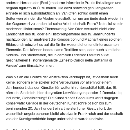
anderen Heroen der (Post-)moderne informierte Praxis links liegen und
begann figurativ in Öl zu malen. Die dazu notwendigen Fähigkeiten
eignete er sich autodidaktisch an. Van Ofen schlug damit einen
Seitenweg ein, der die Moderne ausließ, nur um am Ende doch wieder in
der Gegenwart zu landen. Ist seine Arbeit deshalb Retro? Nein. Ist sie ein
moderner Historismus? Ebensowenig. Van Ofen versucht nicht eine
Landschaft des 18. oder ein Historiengemälde des 19. Jahrhunderts
nachzubilden. Er analysiert die Komposition und Machart eines solchen
Bildes und reduziert es auf die für ihn wesentlichen und interessanten
Elemente. Das können bedeutsame Textilien sein, oder auch sämtliche
Schuss- und Stichwaffen, die in dem von Federico Faruffini 1862
geschaffenen Historiengemälde „Ernesto Cairoli nella Battaglia di
Varese“ zum Einsatz kommen.
Was bis an die Grenze der Abstraktion verknappt ist, ist deshalb noch
keine, sondern eine spielerische Verbeugung vor allem vor einem
Jahrhundert, das der Künstler für weiterhin unterschätzt hält, das 19.
nämlich. Sind nicht hier die großen Umwälzungen passiert? Demokratie,
Industrie, Globalisierung? Die Kunst dieses Saeculums wirkt dagegen
konservativ. Gerade in der deutschen Kunst schreibt sich bis zum
beginnenden 20. Jahrhundert ein altmeisterlicher Gestus fort, der
wesentlich ungebrochener bleibt als etwa in Frankreich und der deshalb
von der Kunstgeschichte lange unterschätzt wurde und wird.