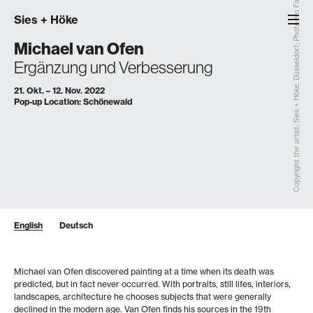
Copyright the artist; Sies + Höke, Düsseldorf; Photo Ivo Faber
Sies
+
Höke
Michael van Ofen
Ergänzung und Verbesserung
21. Okt. – 12. Nov. 2022
Pop-up Location: Schönewald
English
Deutsch
Michael van Ofen discovered painting at a time when its death was
predicted, but in fact never occurred. With portraits, still lifes, interiors,
landscapes, architecture he chooses subjects that were generally
declined in the modern age. Van Ofen finds his sources in the 19th