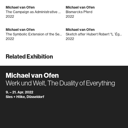
Michael van Ofen
Michael van Ofen
The Campaign as Administrative Representation in: Anton von Werner, „Graf Moltke in seinem Arbeitszimmer in Versailles“, 99 x 71 cm, 1872
Bismarcks Pferd
2022
2022
Michael van Ofen
Michael van Ofen
The Symbolic Extension of the Self from the Prospect of the Early Contemporaries. Coloured Textile Application in: Anton von Werner, “Kaiser Friedrich als Kronprinz auf dem Hofball 1887“, 118 x 95 cm, 1895
Sketch after Hubert Robert "L´Église de la Sorbonne en ruine", 157 x 125 cm, ca. 1800
2022
2022
Related Exhibition
Michael van Ofen
Werk und Welt, The Duality of Everything
9. – 21. Apr. 2022
Sies + Höke, Düsseldorf