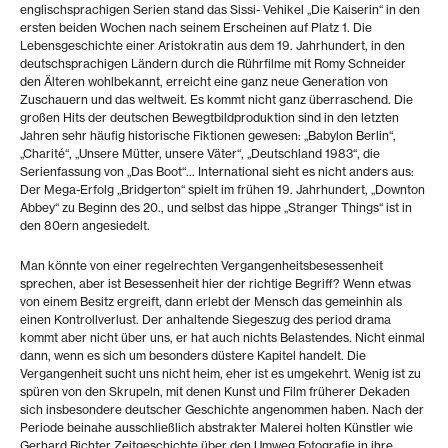
englischsprachigen Serien stand das Sissi- Vehikel „Die Kaiserin“ in den
ersten beiden Wochen nach seinem Erscheinen auf Platz 1. Die
Lebensgeschichte einer Aristokratin aus dem 19. Jahrhundert, in den
deutschsprachigen Ländern durch die Rührfilme mit Romy Schneider
den Älteren wohlbekannt, erreicht eine ganz neue Generation von
Zuschauern und das weltweit. Es kommt nicht ganz überraschend. Die
großen Hits der deutschen Bewegtbildproduktion sind in den letzten
Jahren sehr häufig historische Fiktionen gewesen: „Babylon Berlin“,
„Charité“, „Unsere Mütter, unsere Väter“, „Deutschland 1983“, die
Serienfassung von „Das Boot“... International sieht es nicht anders aus:
Der Mega-Erfolg „Bridgerton“ spielt im frühen 19. Jahrhundert, „Downton
Abbey“ zu Beginn des 20., und selbst das hippe „Stranger Things“ ist in
den 80ern angesiedelt.
Man könnte von einer regelrechten Vergangenheitsbesessenheit
sprechen, aber ist Besessenheit hier der richtige Begriff? Wenn etwas
von einem Besitz ergreift, dann erlebt der Mensch das gemeinhin als
einen Kontrollverlust. Der anhaltende Siegeszug des period drama
kommt aber nicht über uns, er hat auch nichts Belastendes. Nicht einmal
dann, wenn es sich um besonders düstere Kapitel handelt. Die
Vergangenheit sucht uns nicht heim, eher ist es umgekehrt. Wenig ist zu
spüren von den Skrupeln, mit denen Kunst und Film früherer Dekaden
sich insbesondere deutscher Geschichte angenommen haben. Nach der
Periode beinahe ausschließlich abstrakter Malerei holten Künstler wie
Gerhard Richter Zeitgeschichte über den Umweg Fotografie in ihre