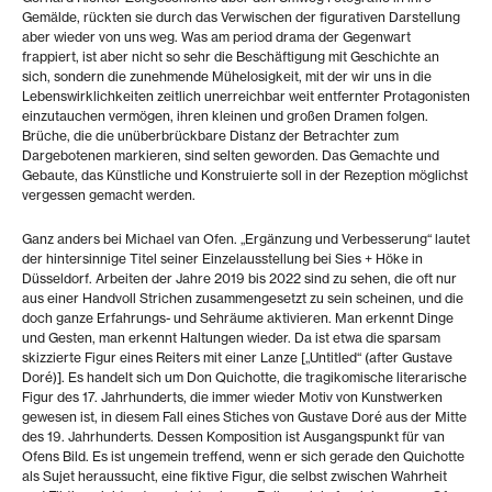
Gemälde, rückten sie durch das Verwischen der figurativen Darstellung
aber wieder von uns weg. Was am period drama der Gegenwart
frappiert, ist aber nicht so sehr die Beschäftigung mit Geschichte an
sich, sondern die zunehmende Mühelosigkeit, mit der wir uns in die
Lebenswirklichkeiten zeitlich unerreichbar weit entfernter Protagonisten
einzutauchen vermögen, ihren kleinen und großen Dramen folgen.
Brüche, die die unüberbrückbare Distanz der Betrachter zum
Dargebotenen markieren, sind selten geworden. Das Gemachte und
Gebaute, das Künstliche und Konstruierte soll in der Rezeption möglichst
vergessen gemacht werden.
Ganz anders bei Michael van Ofen. „Ergänzung und Verbesserung“ lautet
der hintersinnige Titel seiner Einzelausstellung bei Sies + Höke in
Düsseldorf. Arbeiten der Jahre 2019 bis 2022 sind zu sehen, die oft nur
aus einer Handvoll Strichen zusammengesetzt zu sein scheinen, und die
doch ganze Erfahrungs- und Sehräume aktivieren. Man erkennt Dinge
und Gesten, man erkennt Haltungen wieder. Da ist etwa die sparsam
skizzierte Figur eines Reiters mit einer Lanze [„Untitled“ (after Gustave
Doré)]. Es handelt sich um Don Quichotte, die tragikomische literarische
Figur des 17. Jahrhunderts, die immer wieder Motiv von Kunstwerken
gewesen ist, in diesem Fall eines Stiches von Gustave Doré aus der Mitte
des 19. Jahrhunderts. Dessen Komposition ist Ausgangspunkt für van
Ofens Bild. Es ist ungemein treffend, wenn er sich gerade den Quichotte
als Sujet heraussucht, eine fiktive Figur, die selbst zwischen Wahrheit