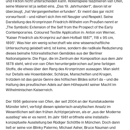
und Fiktion nicht unterscheiden kann. Rollenspiele faszinieren van Ofen,
seine Malerei ist ja selbst eins. „Das 19. Jahrhundert“, davon ist er
überzeugt, „hat Vergangenheiten erfunden“. Er meint das gar nicht
vorwurfsvoll – und nähert sich ihm mit Neugier und Respekt. Seine
Darstellung des Kronprinzen Friedrich-Wilhelm von Preußen nennt er
„The Symbolic Extension of the Self from the Prospect of the Early
Contemporaries. Coloured Textile Application in: Anton von Werner,
“Kaiser Friedrich als Kronprinz auf dem Hofball 1887", 118 x 95 cm,
1895“. Was hier ein wenig scherzhaft wie eine wissenschaftliche
Untersuchung gelabelt wird, ist keine, sondern die radikale Reduzierung
dieses beinahe fotorealistischen Gemäldes aus der Berliner
Nationalgalerie. Die Figur, die im Zentrum der Komposition aus dem Jahr
1878 steht, wird von van Ofen heruntergebrochen auf jene farbigen
Stoffe, die etwas über den Rang des Kronprinzen aussagen. Man sieht
nur Details wie Hosenbänder, Schärpe, Manschetten und Kragen,
trotzdem ist das ganze Genre des höfischen Bildes sofort da – und die
Haltung des preußischen Adels auf dem Höhepunkt seiner Macht im
Wilhelminischen Kaiserreich.
Der 1956 geborene van Ofen, der seit 2004 an der Kunstakademie
Münster lehrt, verfolgt diesen spielerisch-analytischen Ansatz im
Wesentlichen seit den frühen Achtzigerjahren, als er „aus der Moderne
ausstieg“ wie er es nennt. Im Jahr 1981 eröffnete eine installativ-
konzeptuelle Ausstellung bei Rüdiger Schöttle in München. Doch dann
ließ er seine von Blinky Palermo, Michael Asher, Bruce Nauman und