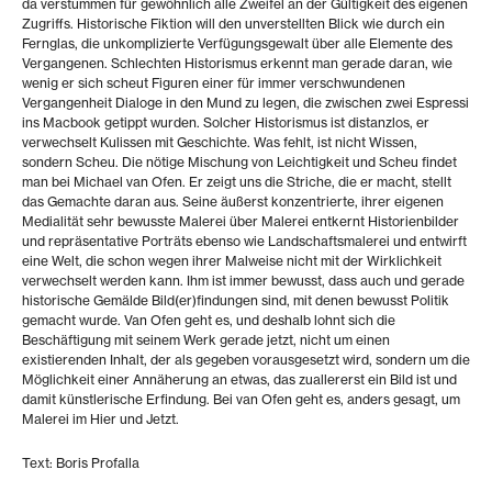
da verstummen für gewöhnlich alle Zweifel an der Gültigkeit des eigenen
Zugriffs. Historische Fiktion will den unverstellten Blick wie durch ein
Fernglas, die unkomplizierte Verfügungsgewalt über alle Elemente des
Vergangenen. Schlechten Historismus erkennt man gerade daran, wie
wenig er sich scheut Figuren einer für immer verschwundenen
Vergangenheit Dialoge in den Mund zu legen, die zwischen zwei Espressi
ins Macbook getippt wurden. Solcher Historismus ist distanzlos, er
verwechselt Kulissen mit Geschichte. Was fehlt, ist nicht Wissen,
sondern Scheu. Die nötige Mischung von Leichtigkeit und Scheu findet
man bei Michael van Ofen. Er zeigt uns die Striche, die er macht, stellt
das Gemachte daran aus. Seine äußerst konzentrierte, ihrer eigenen
Medialität sehr bewusste Malerei über Malerei entkernt Historienbilder
und repräsentative Porträts ebenso wie Landschaftsmalerei und entwirft
eine Welt, die schon wegen ihrer Malweise nicht mit der Wirklichkeit
verwechselt werden kann. Ihm ist immer bewusst, dass auch und gerade
historische Gemälde Bild(er)findungen sind, mit denen bewusst Politik
gemacht wurde. Van Ofen geht es, und deshalb lohnt sich die
Beschäftigung mit seinem Werk gerade jetzt, nicht um einen
existierenden Inhalt, der als gegeben vorausgesetzt wird, sondern um die
Möglichkeit einer Annäherung an etwas, das zuallererst ein Bild ist und
damit künstlerische Erfindung. Bei van Ofen geht es, anders gesagt, um
Malerei im Hier und Jetzt.
Text: Boris Profalla