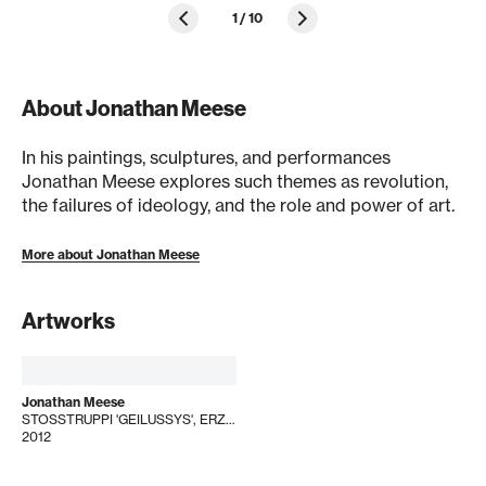
1
/
10
About Jonathan Meese
In his paintings, sculptures, and performances
Jonathan Meese explores such themes as revolution,
the failures of ideology, and the role and power of art.
More about Jonathan Meese
Artworks
Jonathan Meese
STOSSTRUPPI 'GEILUSSYS', ERZMEESI DER LOLLYTAWAFFEN (OHNE FALSCH). ÜPPIGST, WIE SAU DE GEILUMATUSSYS.
2012