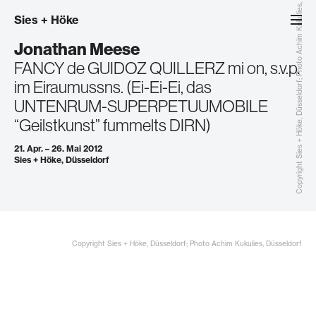
Copyright Sies + Höke, Düsseldorf; Photo Achim Kukulies, Düsseldorf
Sies
+
Höke
Jonathan Meese
FANCY de GUIDOZ QUILLERZ mi on, s.v.p.
im Eiraumussns. (Ei-Ei-Ei, das
UNTENRUM-SUPERPETUUMOBILE
“Geilstkunst” fummelts DIRN)
21. Apr. – 26. Mai 2012
Sies + Höke, Düsseldorf
Copyright Sies + Höke, Düsseldorf; Photo Achim Kukulies, Düsseldorf