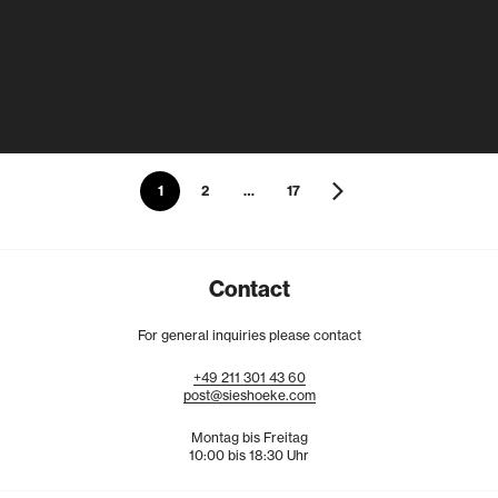
1
2
…
17
Contact
For general inquiries please contact
+49
211
301
43
60
post@sieshoeke.com
Montag bis Freitag
10:00 bis 18:30 Uhr