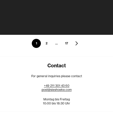
1
2
…
17
Contact
For general inquiries please contact
+49
211
301
43
60
post@sieshoeke.com
Montag bis Freitag
10:00 bis 18:30 Uhr