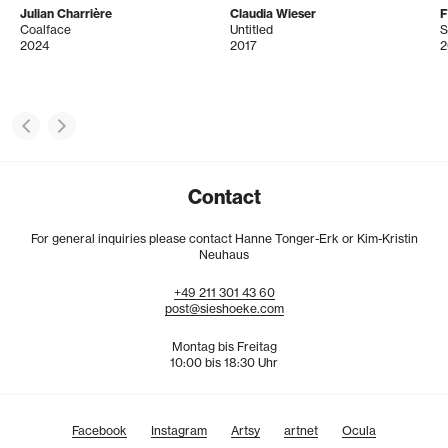
Julian Charrière
Claudia Wieser
Coalface
Untitled
S
2024
2017
2
Contact
For general inquiries please contact Hanne Tonger-Erk or Kim-Kristin
Neuhaus
+49
211
301
43
60
post@sieshoeke.com
Montag bis Freitag
10:00 bis 18:30 Uhr
Facebook
Instagram
Artsy
artnet
Ocula