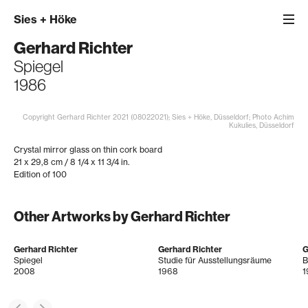
Sies
+
Höke
Gerhard Richter
Spiegel
1986
Copyright Gerhard Richter 2021 (08022021); Sies + Höke, Düsseldorf; Photo Achim
Kukulies, Düsseldorf
Crystal mirror glass on thin cork board
21 x 29,8 cm / 8 1/4 x 11 3/4 in.
Edition of 100
Other Artworks by Gerhard Richter
Gerhard Richter
Gerhard Richter
G
Spiegel
Studie für Ausstellungsräume
B
2008
1968
1