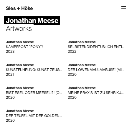
Sies
+
Höke
Jonathan Meese
Artworks
Jonathan Meese
Jonathan Meese
KAMPFPOST "PONY"!
SELBSTENDIDENTUS: ICH ENTIDENTIFIZIERE ALLE(S)!
2023
2022
Jonathan Meese
Jonathan Meese
KUNSTFÜHRUNG: KUNST ZEUGT DICH! (KUNST SÄUGT ZUKUNFT)
DER LÖWENMAULMABUSE! (MIR STINKTS)
2021
2020
Jonathan Meese
Jonathan Meese
BIST ESEL ODER MEESEL!?! (ODER DE ZWEI !)
MEINE PRAXIS IST ZU SEHR KUNST FÜR DICH!
2020
2020
Jonathan Meese
DER TEUFEL MIT DER GOLDENEN NASE! (BLUTONILL)
2020