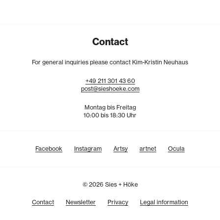
Contact
For general inquiries please contact Kim-Kristin Neuhaus
+49
211
301
43
60
post@sieshoeke.com
Montag bis Freitag
10:00 bis 18:30 Uhr
Facebook
Instagram
Artsy
artnet
Ocula
© 2026 Sies + Höke
Contact
Newsletter
Privacy
Legal information